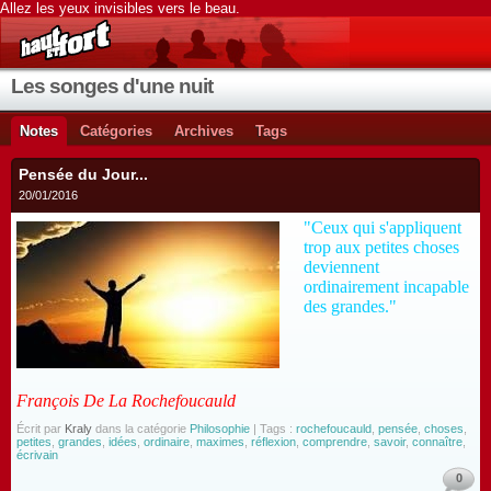
Allez les yeux invisibles vers le beau.
Les songes d'une nuit
Notes
Catégories
Archives
Tags
Pensée du Jour...
20/01/2016
"Ceux qui s'appliquent
trop aux petites choses
deviennent
ordinairement incapable
des grandes."
François De La Rochefoucauld
Écrit par
Kraly
dans la catégorie
Philosophie
| Tags :
rochefoucauld
,
pensée
,
choses
,
petites
,
grandes
,
idées
,
ordinaire
,
maximes
,
réflexion
,
comprendre
,
savoir
,
connaître
,
écrivain
0