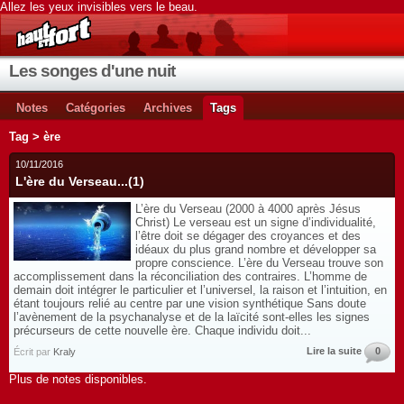
Allez les yeux invisibles vers le beau.
Les songes d'une nuit
Notes
Catégories
Archives
Tags
Tag > ère
10/11/2016
L'ère du Verseau...(1)
L’ère du Verseau (2000 à 4000 après Jésus
Christ) Le verseau est un signe d’individualité,
l’être doit se dégager des croyances et des
idéaux du plus grand nombre et développer sa
propre conscience. L’ère du Verseau trouve son
accomplissement dans la réconciliation des contraires. L’homme de
demain doit intégrer le particulier et l’universel, la raison et l’intuition, en
étant toujours relié au centre par une vision synthétique Sans doute
l’avènement de la psychanalyse et de la laïcité sont-elles les signes
précurseurs de cette nouvelle ère. Chaque individu doit...
Lire la suite
0
Écrit par
Kraly
Plus de notes disponibles.