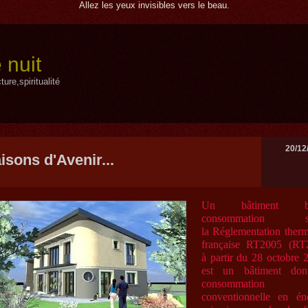
Allez les yeux invisibles vers le beau.
 nuit
ure,spiritualité
20/12
isons d'Avenir...
Un bâtiment ba
consommation se
la
Réglementation ther
française RT2005
(RT
à partir du 28 octobre 
est un bâtiment don
consommation
conventionnelle en én