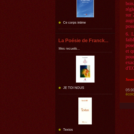
boi
régl
sur 
aug
Ce corps intime
poss
6. L
faib
La Poésie de Franck...
pose
Mes recueils...
et q
pour
exac
d'EC
Sour
JE TOI NOUS
05:0
écol
Textos