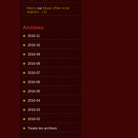
thierry
sur
Music d'hier et de
toujours... (1)
Archives
2016-11
2016-10
2016-09
2016-08
2016-07
2016-06
2016-05
2016-04
2016-03
2016-02
Toutes les archives