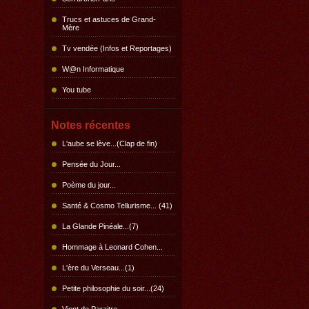
Trucs et astuces de Grand-
Mère
Tv vendée (Infos et Reportages)
W@n Informatique
You tube
Notes récentes
L'aube se lève...(Clap de fin)
Pensée du Jour...
Poème du jour...
Santé & Cosmo Tellurisme... (41)
La Glande Pinéale...(7)
Hommage à Leonard Cohen...
L'ère du Verseau...(1)
Petite philosophie du soir...(24)