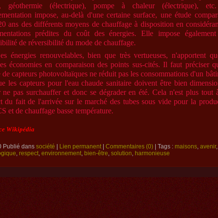
s, géothermie (électrique), pompe à chaleur (électrique), etc
ementation impose, au-delà d'une certaine surface, une étude compar
20 ans des différents moyens de chauffage à disposition en considéran
mentations prédites du coût des énergies. Elle impose également
ibilité de réversibilité du mode de chauffage.
es énergies renouvelables, bien que très vertueuses, n'apportent q
les économies en comparaison des points sus-cités. Il faut préciser q
 de capteurs photovoltaïques ne réduit pas les consommations d'un bât
ue les capteurs pour l'eau chaude sanitaire doivent être bien dimensi
 ne pas surchauffer et donc se dégrader en été. Cela n'est plus tout à
t du fait de l'arrivée sur le marché des tubes sous vide pour la produ
S et de chauffage basse températu
re.
ce Wikipédia
0 Publié dans
société
|
Lien permanent
|
Commentaires (0)
| Tags :
maisons
,
avenir
ogique
,
respect
,
environnement
,
bien-être
,
solution
,
harmonieuse