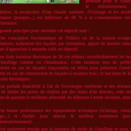
primaire pour le chauf
le refroidissement
ilation, la production d'eau chaude sanitaire, l'éclairage et les auxili
niques (pompes...) est inférieure de 80 % à la consommation no
ementaire.
grands principes pour atteindre cet objectif sont :
ne conception bioclimatique de l'édifice ou de la maison (compa
ntations, traitement des façades par orientation, apport de lumière natur
et d'approcher à moindre coût cet objectif.
ne forte
isolation thermique
de 30 cm réduira considérablement les be
hauffage comme en climatisation. Cette isolation sera de préfé
rieure en cas de façades maçonnées ou béton pour préserver l'inert
rtie en cas de construction de façades à ossature bois ; le but étant de li
ponts thermiques.
ne parfaite étanchéité à l'air de l'enveloppe extérieure et des réseau
 de limiter les pertes de chaleur par des fuites d'air directes, cette m
et de garantir la meilleure pérennité du bâtiment à terme (isolants, struc
.
ne bonne performance des équipements techniques (éclairage, chaud
pe...) et étudiés pour obtenir le meilleur rendement (pa
imensionnement).
'est seulement ensuite que la question du mode de chauffage se pose.