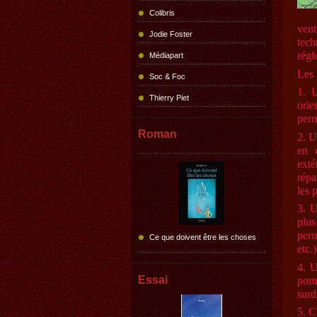
Colibris
vent
Jodie Foster
tech
régl
Médiapart
Les 
Soc & Foc
1. U
Thierry Piet
orie
perm
Roman
2. U
en c
exté
répa
les 
3. U
plus
perm
Ce que doivent être les choses
etc.)
4. U
Essai
pom
surd
5. C