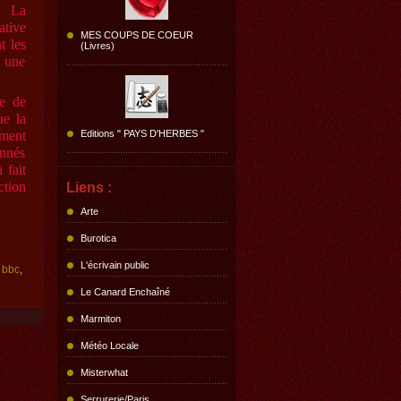
. La
ative
MES COUPS DE COEUR
t les
(Livres)
 une
ue de
ue la
iment
Editions " PAYS D'HERBES "
onnés
 fait
ction
Liens :
Arte
Burotica
L'écrivain public
,
bbc
,
Le Canard Enchaîné
Marmiton
Météo Locale
Misterwhat
Serrurerie/Paris