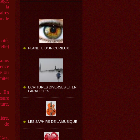
fage,
, la
aires
rmale
cité,
elle)
PLANETE D'UN CURIEUX
soins
rence
ie ou
miter
ECRITURES DIVERSES ET EN
PARALLELES...
x. En
esure
ture,
ière,
LES SAPHIRS DE LA MUSIQUE
s de
 Gaz,