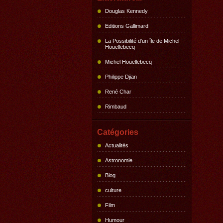
Douglas Kennedy
Editions Gallimard
La Possibilité d'un île de Michel
Houellebecq
Michel Houellebecq
Philippe Djian
René Char
Rimbaud
Catégories
Actualités
Astronomie
Blog
culture
Film
Humour