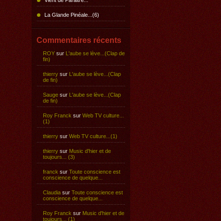
Vient de Paraitre...
La Glande Pinéale...(6)
Commentaires récents
ROY
sur
L'aube se lève...(Clap de
fin)
thierry
sur
L'aube se lève...(Clap
de fin)
Sauge
sur
L'aube se lève...(Clap
de fin)
Roy Franck
sur
Web TV culture...
(1)
thierry
sur
Web TV culture...(1)
thierry
sur
Music d'hier et de
toujours... (3)
franck
sur
Toute conscience est
conscience de quelque...
Claudia
sur
Toute conscience est
conscience de quelque...
Roy Franck
sur
Music d'hier et de
toujours... (1)