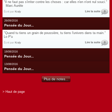
"Il ne faut pas s'irriter contre les choses : car elles n'en n'ont nul souci."
Marc Aurèle
Lire la suite
0
Écrit par
Kraly
26/09/2016
Pensée du Jour...
"Quand tu tiens un grain de poussière, tu tiens l'univers dans ta main."
Lo P'u
Lire la suite
0
Écrit par
Kraly
18/08/2016
Pensée du Jour...
13/08/2016
Pensée du Jour...
Plus de notes...
> Haut de page