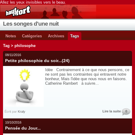
Allez les yeux invisibles vers le beau.
Les songes d'une nuit
Notes
Catégories
Archives
Tags
Tag > philosophe
08/11/2016
Petite philosophie du soir...(24)
Idée Contrairement à ce que nous pensons, ce
ne sont pas les contraintes qui entravent notre
bonheur, Mais l'idée que nous nous en faisons.
Catherine Rambert à suivre...
Lire la suite
0
Écrit par
Kraly
10/10/2016
Pensée du Jour...